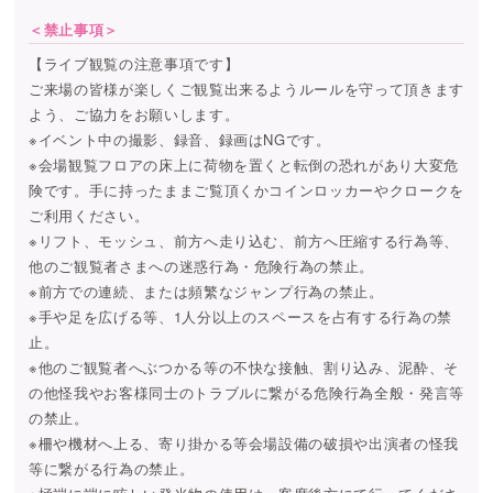
＜禁止事項＞
【ライブ観覧の注意事項です】
ご来場の皆様が楽しくご観覧出来るようルールを守って頂きます
よう、ご協力をお願いします。
※イベント中の撮影、録音、録画はNGです。
※会場観覧フロアの床上に荷物を置くと転倒の恐れがあり大変危
険です。手に持ったままご覧頂くかコインロッカーやクロークを
ご利用ください。
※リフト、モッシュ、前方へ走り込む、前方へ圧縮する行為等、
他のご観覧者さまへの迷惑行為・危険行為の禁止。
※前方での連続、または頻繁なジャンプ行為の禁止。
※手や足を広げる等、1人分以上のスペースを占有する行為の禁
止。
※他のご観覧者へぶつかる等の不快な接触、割り込み、泥酔、そ
の他怪我やお客様同士のトラブルに繋がる危険行為全般・発言等
の禁止。
※柵や機材へ上る、寄り掛かる等会場設備の破損や出演者の怪我
等に繋がる行為の禁止。