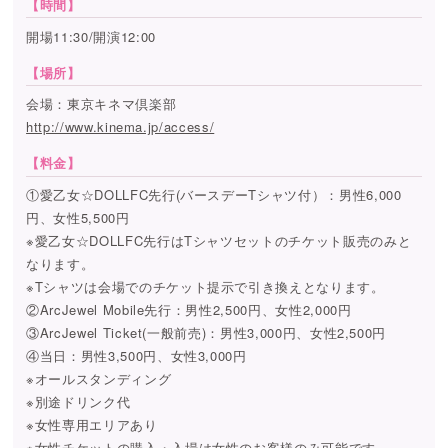
【時間】
開場11:30/開演12:00
【場所】
会場：東京キネマ倶楽部
http://www.kinema.jp/access/
【料金】
①愛乙女☆DOLLFC先行(バースデーTシャツ付）：男性6,000
円、女性5,500円
※愛乙女☆DOLLFC先行はTシャツセットのチケット販売のみと
なります。
※Tシャツは会場でのチケット提示で引き換えとなります。
②ArcJewel Mobile先行：男性2,500円、女性2,000円
③ArcJewel Ticket(一般前売)：男性3,000円、女性2,500円
④当日：男性3,500円、女性3,000円
※オールスタンディング
※別途ドリンク代
※女性専用エリアあり
※女性チケットの購入・入場は女性のお客様のみ可能です。