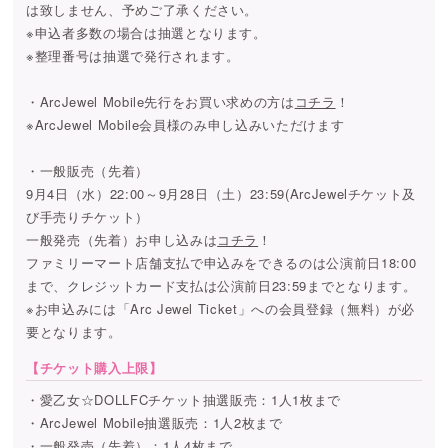
は致しません、予めご了承ください。
※申込者多数の場合は抽選となります。
※整理番号は抽選で発行されます。
・ArcJewel Mobile先行をお買い求めの方は
コチラ
！
※ArcJewel Mobile会員様のみ申し込みいただけます
・一般販売（先着）
9月4日（水）22:00～9月28日（土）23:59(ArcJewelチケット及
び手売りチケット）
一般発売（先着）お申し込みは
コチラ
！
ファミリーマート店舗支払で申込みをできるのは公演前日18:00
まで、クレジットカード支払は公演前日23:59までとなります。
※お申込みには「Arc Jewel Ticket」への会員登録（無料）が必
要となります。
【チケット購入上限】
・愛乙女☆DOLLFCチケット抽選販売：1人1枚まで
・ArcJewel Mobile抽選販売：1人2枚まで
・一般発売（先着）：1人4枚まで