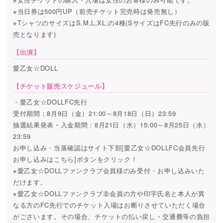
※当日券は500円UP（前売チケット完売時は発売無し）
※TシャツのサイズはS,M,L,XL,の4種(SサイズはFC先行のみの販
売となります)
【出演】
愛乙女☆DOLL
【チケット販売スケジュール】
・愛乙女☆DOLLFC先行
受付期間：8月9日（金）21:00～8月18日（日）23:59
抽選結果発表・入金期間：8月21日（水）15:00～8月25日（水）
23:59
お申し込み・当落確認はサイト下部[愛乙女☆DOLLFC会員先行
お申し込みはこちら]ボタンをクリック！
※愛乙女☆DOLLファンクラブ会員様のみ受付・お申し込みいた
だけます。
※愛乙女☆DOLLファンクラブ非会員の方や印字氏名と本人が異
なる方のFC先行でのチケット入場はお断りさせていただく場合
がございます。その場合、チケットの払い戻し・交通費等の負担