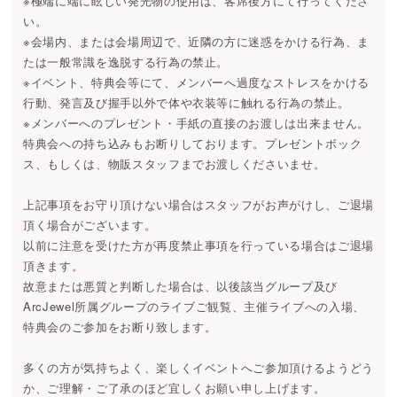
※極端に端に眩しい発光物の使用は、客席後方にて行ってくださ
い。
※会場内、または会場周辺で、近隣の方に迷惑をかける行為、ま
たは一般常識を逸脱する行為の禁止。
※イベント、特典会等にて、メンバーへ過度なストレスをかける
行動、発言及び握手以外で体や衣装等に触れる行為の禁止。
※メンバーへのプレゼント・手紙の直接のお渡しは出来ません。
特典会への持ち込みもお断りしております。プレゼントボック
ス、もしくは、物販スタッフまでお渡しくださいませ。
上記事項をお守り頂けない場合はスタッフがお声がけし、ご退場
頂く場合がございます。
以前に注意を受けた方が再度禁止事項を行っている場合はご退場
頂きます。
故意または悪質と判断した場合は、以後該当グループ及び
ArcJewel所属グループのライブご観覧、主催ライブへの入場、
特典会のご参加をお断り致します。
多くの方が気持ちよく、楽しくイベントへご参加頂けるようどう
か、ご理解・ご了承のほど宜しくお願い申し上げます。