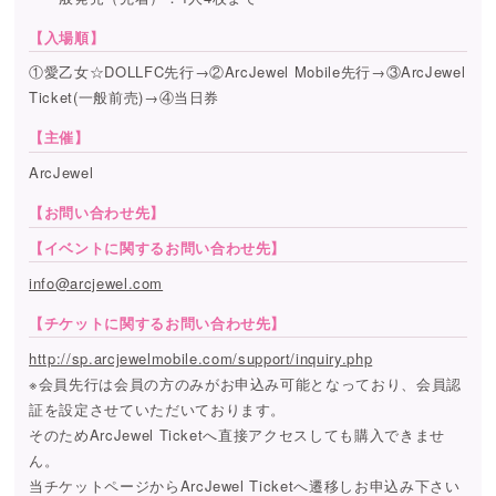
【入場順】
①愛乙女☆DOLLFC先行→②ArcJewel Mobile先行→③ArcJewel
Ticket(一般前売)→④当日券
【主催】
ArcJewel
【お問い合わせ先】
【イベントに関するお問い合わせ先】
info@arcjewel.com
【チケットに関するお問い合わせ先】
http://sp.arcjewelmobile.com/support/inquiry.php
※会員先行は会員の方のみがお申込み可能となっており、会員認
証を設定させていただいております。
そのためArcJewel Ticketへ直接アクセスしても購入できませ
ん。
当チケットページからArcJewel Ticketへ遷移しお申込み下さい